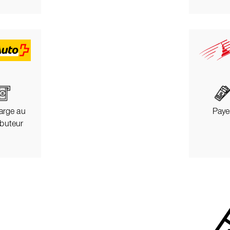
Paye
arge au
ibuteur