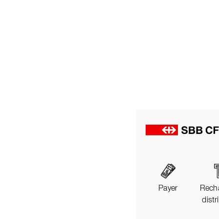
Payer
Rech
distr