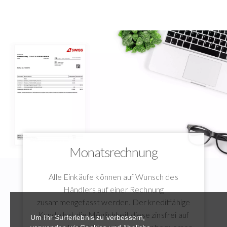
Monatsrechnung
Alle Einkäufe können auf Wunsch des
Händlers auf einer Rechnung
zusammengefasst werden. Der kreditfähige
Kunde hat die Möglichkeit diese zinsfrei auf
Um Ihr Surferlebnis zu verbessern,